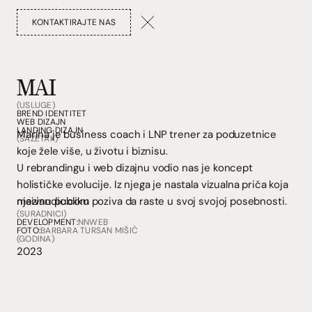
KONTAKTIRAJTE NAS
MAI
(USLUGE)
BREND IDENTITET
WEB DIZAJN
LANDING DIZAJN
Marina je business coach i LNP trener za poduzetnice
(SAŽETAK)
koje žele više, u životu i biznisu.
U rebrandingu i web dizajnu vodio nas je koncept
holističke evolucije. Iz njega je nastala vizualna priča koja
njezinu publiku poziva da raste u svoj svojoj posebnosti.
maivandic.com
(SURADNICI)
DEVELOPMENT:
NNWEB
FOTO:
BARBARA TURSAN MIŠIĆ
(GODINA)
2023