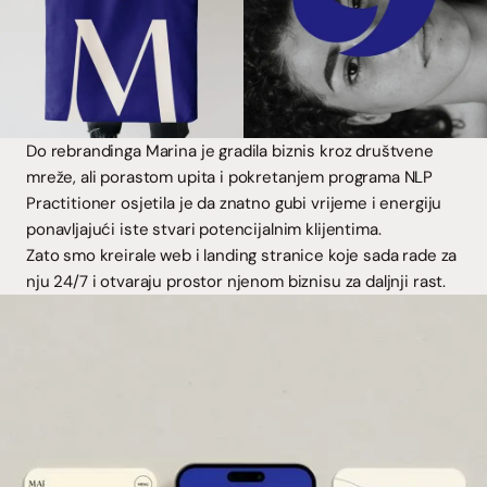
Do rebrandinga Marina je gradila biznis kroz društvene
mreže, ali porastom upita i pokretanjem programa NLP
Practitioner osjetila je da znatno gubi vrijeme i energiju
ponavljajući iste stvari potencijalnim klijentima.
Zato smo kreirale web i landing stranice koje sada rade za
nju 24/7 i otvaraju prostor njenom biznisu za daljnji rast.