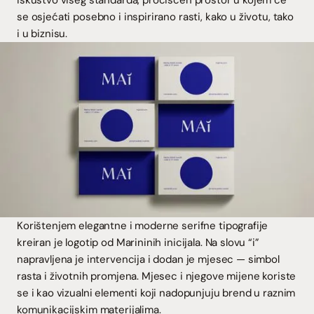
iskustvo višeg standarda, pročišćen prostor u kojem će
se osjećati posebno i inspirirano rasti, kako u životu, tako
i u biznisu.
Korištenjem elegantne i moderne serifne tipografije
kreiran je logotip od Marininih inicijala. Na slovu “i”
napravljena je intervencija i dodan je mjesec — simbol
rasta i životnih promjena. Mjesec i njegove mijene koriste
se i kao vizualni elementi koji nadopunjuju brend u raznim
komunikacijskim materijalima.