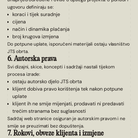
ugovoru definiraju se:
koraci i tijek suradnje
cijena
način i dinamika plaćanja
broj krugova izmjena
Do potpune uplate, isporučeni materijali ostaju vlasništvo
JTS obrta.
6. Autorska prava
Svi dizajni, skice, koncepti i sadržaji nastali tijekom
procesa izrade:
ostaju autorsko djelo JTS obrta
klijent dobiva pravo korištenja tek nakon potpune
uplate
klijent ih ne smije mijenjati, prodavati ni predavati
trećim stranama bez suglasnosti
Sadržaj web stranice osiguran je autorskim pravom i ne
smije se preuzimati bez dopuštenja.
7. Rokovi, obveze klijenta i izmjene