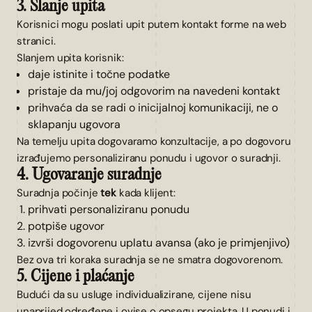
3. Slanje upita
Korisnici mogu poslati upit putem kontakt forme na web
stranici.
Slanjem upita korisnik:
daje istinite i točne podatke
pristaje da mu/joj odgovorim na navedeni kontakt
prihvaća da se radi o inicijalnoj komunikaciji, ne o
sklapanju ugovora
Na temelju upita dogovaramo konzultacije, a po dogovoru
izrađujemo personaliziranu ponudu i ugovor o suradnji.
4. Ugovaranje suradnje
Suradnja počinje
tek
kada klijent:
prihvati personaliziranu ponudu
potpiše ugovor
izvrši dogovorenu uplatu avansa (ako je primjenjivo)
Bez ova tri koraka suradnja se ne smatra dogovorenom.
5. Cijene i plaćanje
Budući da su usluge individualizirane, cijene nisu
unaprijed određene i ovise o opsegu projekta. U ponudi i