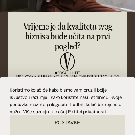
Vrijeme je da kvaliteta tvog
biznisa bude očita na prvi
pogled?
POŠALJI UPIT
PRVI KORAK SU BESPLATNE 20-MINUTNE KONZULTACIJE. TO
JE PRILIKA DA SE UPOZNAMO I VIDIMO KAKO TI MOGU
POMOĆI.
Koristimo kolačiće kako bismo vam pružili bolje
iskustvo i razumjeli kako koristite našu stranicu. Svoje
(KONTAKT)
postavke možete prilagoditi ili odbiti kolačiće koji nisu
CONTACT@VUCAKOVA.COM
(POVEŽIMO SE)
nužni. Više saznajte u našoj
Politici privatnosti.
INSTAGRAM
LINKEDIN
PREUZMI BESPLATNU CHECKLISTU I SAZNAJ JE LI
POSTAVKE
VRIJEME ZA REDIZAJN.