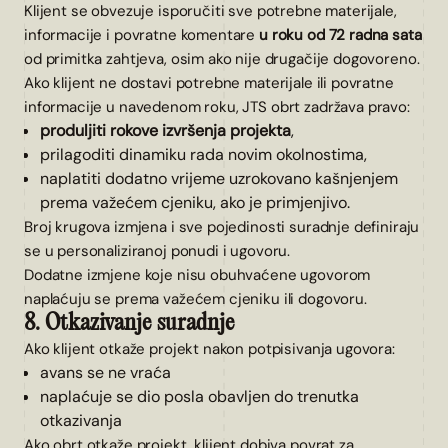
Klijent se obvezuje isporučiti sve potrebne materijale,
informacije i povratne komentare
u roku od 72 radna sata
od primitka zahtjeva, osim ako nije drugačije dogovoreno.
Ako klijent ne dostavi potrebne materijale ili povratne
informacije u navedenom roku, JTS obrt zadržava pravo:
produljiti rokove izvršenja projekta
,
prilagoditi dinamiku rada novim okolnostima,
naplatiti dodatno vrijeme uzrokovano kašnjenjem
prema važećem cjeniku, ako je primjenjivo.
Broj krugova izmjena i sve pojedinosti suradnje definiraju
se u personaliziranoj ponudi i ugovoru.
Dodatne izmjene koje nisu obuhvaćene ugovorom
naplaćuju se prema važećem cjeniku ili dogovoru.
8. Otkazivanje suradnje
Ako klijent otkaže projekt nakon potpisivanja ugovora:
avans se ne vraća
naplaćuje se dio posla obavljen do trenutka
otkazivanja
Ako obrt otkaže projekt, klijent dobiva povrat za