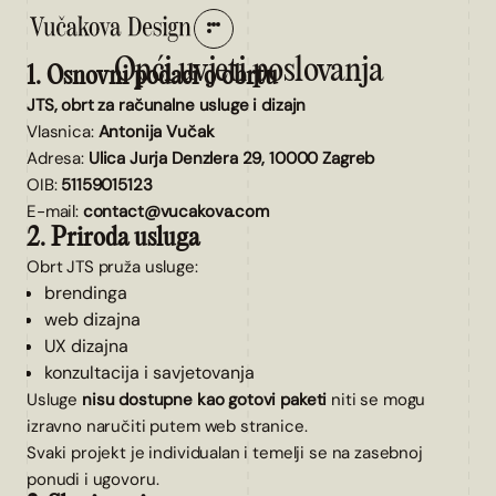
Opći uvjeti poslovanja
1. Osnovni podaci o obrtu
JTS, obrt za računalne usluge i dizajn
Vlasnica:
Antonija Vučak
Adresa:
Ulica Jurja Denzlera 29, 10000 Zagreb
OIB:
51159015123
E-mail:
contact@vucakova.com
2. Priroda usluga
Obrt JTS pruža usluge:
brendinga
web dizajna
UX dizajna
konzultacija i savjetovanja
Usluge
nisu dostupne kao gotovi paketi
niti se mogu
izravno naručiti putem web stranice.
Svaki projekt je individualan i temelji se na zasebnoj
ponudi i ugovoru.