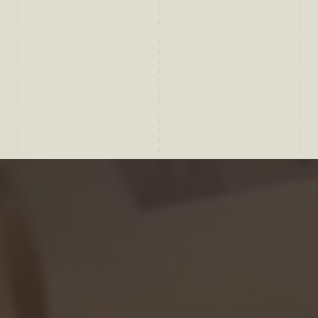
Želiš da pomisle "ovo je baš
za mene"?
Brending i web UX za male biznise. Zajedno kreiramo
brend kojeg će pravi ljudi s guštom birati.
REZERVIRAJ SVOJ TERMIN
(ZASKROLAJ I UPOZNAJMO SE BOLJE)