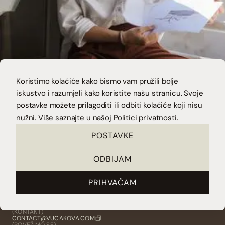
Koristimo kolačiće kako bismo vam pružili bolje
Vrijeme je da kvaliteta tvog
iskustvo i razumjeli kako koristite našu stranicu. Svoje
biznisa bude očita na prvi
postavke možete prilagoditi ili odbiti kolačiće koji nisu
nužni. Više saznajte u našoj
Politici privatnosti.
pogled?
POSTAVKE
ODBIJAM
POŠALJI UPIT
PRVI KORAK SU BESPLATNE 20-MINUTNE KONZULTACIJE. TO
JE PRILIKA DA SE UPOZNAMO I VIDIMO KAKO TI MOGU
PRIHVAĆAM
POMOĆI.
(KONTAKT)
CONTACT@VUCAKOVA.COM