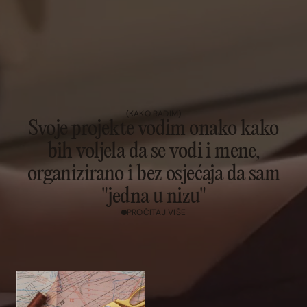
(KAKO RADIM)
Svoje projekte vodim onako kako
bih voljela da se vodi i mene,
organizirano i bez osjećaja da sam
"jedna u nizu"
PROČITAJ VIŠE